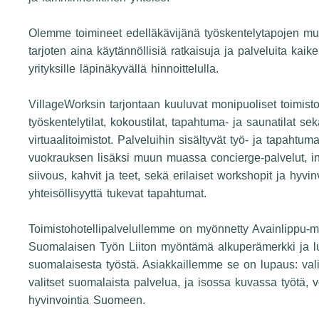
Olemme toimineet edelläkävijänä työskentelytapojen mu
tarjoten aina käytännöllisiä ratkaisuja ja palveluita kaiken
yrityksille läpinäkyvällä hinnoittelulla.
VillageWorksin tarjontaan kuuluvat monipuoliset toimisto
työskentelytilat, kokoustilat, tapahtuma- ja saunatilat se
virtuaalitoimistot. Palveluihin sisältyvät työ- ja tapahtuma
vuokrauksen lisäksi muun muassa concierge-palvelut, inte
siivous, kahvit ja teet, sekä erilaiset workshopit ja hyvi
yhteisöllisyyttä tukevat tapahtumat.
Toimistohotellipalvelullemme on myönnetty Avainlippu-m
Suomalaisen Työn Liiton myöntämä alkuperämerkki ja lu
suomalaisesta työstä. Asiakkaillemme se on lupaus: val
valitset suomalaista palvelua, ja isossa kuvassa työtä, v
hyvinvointia Suomeen.