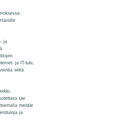
rroksessa
laisille
- ja
kä
tilojen
rnet- ja IT-tuki,
nvointia sekä
erkki,
otettava tae
itsemalla meidät
erotuloja ja