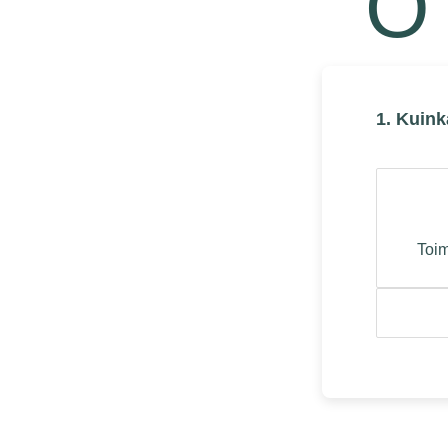
O
1. Kuink
Toim