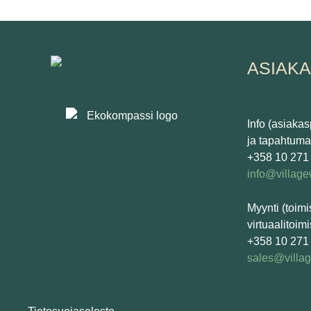
ASIAK
Info (asiaka
ja tapahtumat
+358 10 271
info@villag
Myynti (toimi
virtuaalitoimi
+358 10 271
sales@villa