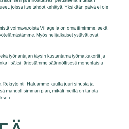
et osaamisesi ja innostuksesi perusteella mukaan
t, joissa itse tahdot kehittyä. Yksikään päivä ei ole
immistä voimavaroista Villagella on oma tiimimme, sekä
työ)elämästämme. Myös nelijalkaiset ystävät ovat
ekä työnantajan täysin kustantama työmatkakortti ja
nka lisäksi järjestämme säännöllisesti monenlaisia
 Rekrytointi. Haluamme kuulla juuri sinusta ja
ssä mahdollisimman pian, mikäli meillä on tarjota
muksen.