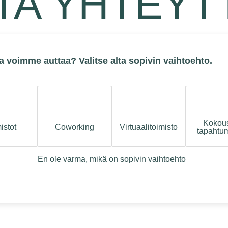
TA YHTEYT
a voimme auttaa? Valitse alta sopivin vaihtoehto.
Kokous
istot
Coworking
Virtuaalitoimisto
tapahtum
En ole varma, mikä on sopivin vaihtoehto