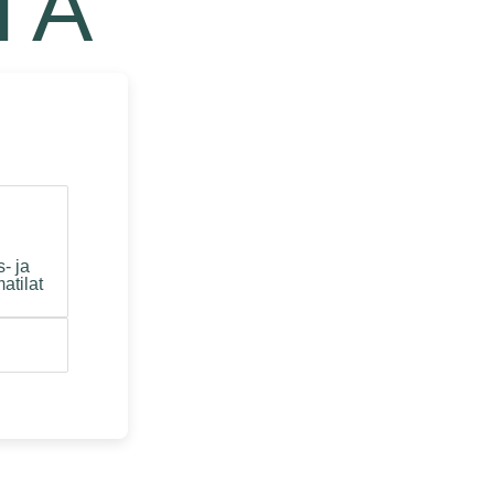
TÄ
- ja
atilat