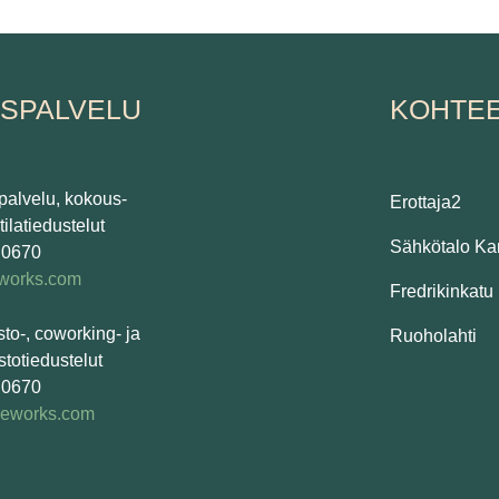
ASPALVELU
KOHTE
spalvelu, kokous-
Erottaja2
ilatiedustelut
Sähkötalo K
 0670
eworks.com
Fredrikinkatu
sto-, coworking- ja
Ruoholahti
stotiedustelut
 0670
geworks.com