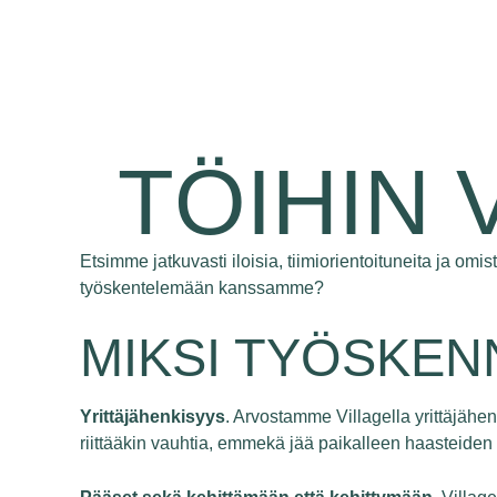
TÖIHIN
Etsimme jatkuvasti iloisia, tiimiorientoituneita ja om
työskentelemään kanssamme?
MIKSI TYÖSKE
Yrittäjähenkisyys
. Arvostamme Villagella yrittäjähe
riittääkin vauhtia, emmekä jää paikalleen haasteiden