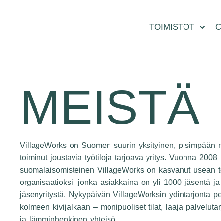
TOIMISTOT
C
MEISTÄ
VillageWorks on Suomen suurin yksityinen, pisimpään m
toiminut joustavia työtiloja tarjoava yritys. Vuonna 2008 
suomalaisomisteinen VillageWorks on kasvanut usean t
organisaatioksi, jonka asiakkaina on yli 1000 jäsentä j
jäsenyritystä. Nykypäivän VillageWorksin ydintarjonta p
kolmeen kivijalkaan – monipuoliset tilat, laaja palvelutar
ja lämminhenkinen yhteisö.