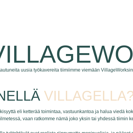
 VILLAGEWO
istautuneita uusia työkavereita tiimiimme viemään VillageWorksin
NNELLÄ
VILLAGELLA
nkisyyttä eli ketterää toimintaa, vastuunkantoa ja halua viedä k
 ilmetessä, vaan ratkomme nämä joko yksin tai yhdessä tiimin k