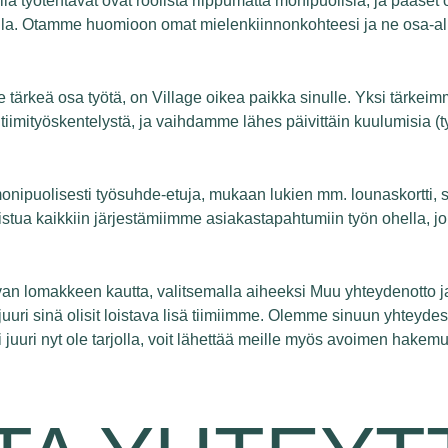
lla työtehtävät ovat roolista riippumatta monipuolisia, ja pääs
a. Otamme huomioon omat mielenkiinnonkohteesi ja ne osa-aluee
lle tärkeä osa työtä, on Village oikea paikka sinulle. Yksi tärke
tiimityöskentelystä, ja vaihdamme lähes päivittäin kuulumisia (
nipuolisesti työsuhde-etuja, mukaan lukien mm. lounaskortti, s
tua kaikkiin järjestämiimme asiakastapahtumiin työn ohella, jo
van lomakkeen kautta, valitsemalla aiheeksi Muu yhteydenotto ja
juuri sinä olisit loistava lisä tiimiimme. Olemme sinuun yhteyde
i juuri nyt ole tarjolla, voit lähettää meille myös avoimen hake