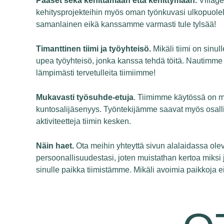
Pääset sekä kehittämään että kehittymään.
Village
kehitysprojekteihin myös oman työnkuvasi ulkopuolell
samanlainen eikä kanssamme varmasti tule tylsää!
Timanttinen tiimi ja työyhteisö.
Mikäli tiimi on sinu
upea työyhteisö, jonka kanssa tehdä töitä. Nautimme 
lämpimästi tervetulleita tiimiimme!
Mukavasti työsuhde-etuja
. Tiimimme käytössä on mo
kuntosalijäsenyys. Työntekijämme saavat myös osallis
aktiviteetteja tiimin kesken.
Näin haet.
Ota meihin yhteyttä sivun alalaidassa ole
persoonallisuudestasi, joten muistathan kertoa miksi 
sinulle paikka tiimistämme. Mikäli avoimia paikkoja e