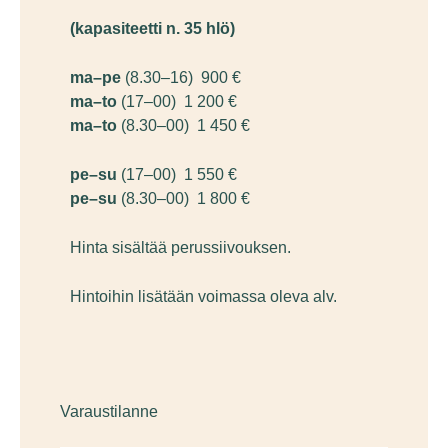
(kapasiteetti n. 35 hlö)
ma–pe
(8.30–16)
900 €
ma–to
(17–00)
1 200 €
ma–to
(8.30–00)
1 450 €
pe–su
(17–00)
1 550 €
pe–su
(8.30–00)
1 800 €
Hinta sisältää perussiivouksen.
Hintoihin lisätään voimassa oleva alv.
Varaustilanne