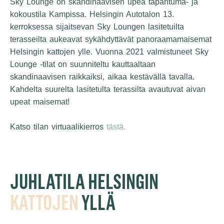
Sky Lounge on skandinaavisen upea tapahtuma- ja
kokoustila Kampissa. Helsingin Autotalon 13.
kerroksessa sijaitsevan
Sky Loungen lasitetuilta
terasseilta aukeavat sykähdyttävät panoraamamaisemat
Helsingin kattojen ylle.
Vuonna 2021 valmistuneet Sky
Lounge -tilat on suunniteltu kauttaaltaan
skandinaavisen raikkaiksi, aikaa kestävällä tavalla.
Kahdelta suurelta lasitetulta terassilta avautuvat aivan
upeat maisemat!
Katso tilan virtuaalikierros
tästä.
JUHLATILA HELSINGIN
KATTOJEN
YLLÄ