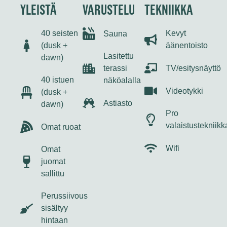
YLEISTÄ
VARUSTELU
TEKNIIKKA
40 seisten
Kevyt
Sauna
(dusk +
äänentoisto
Lasitettu
dawn)
TV/esitysnäyttö
terassi
40 istuen
näköalalla
Videotykki
(dusk +
Astiasto
dawn)
Pro
valaistustekniikk
Omat ruoat
Wifi
Omat
juomat
sallittu
Perussiivous
sisältyy
hintaan