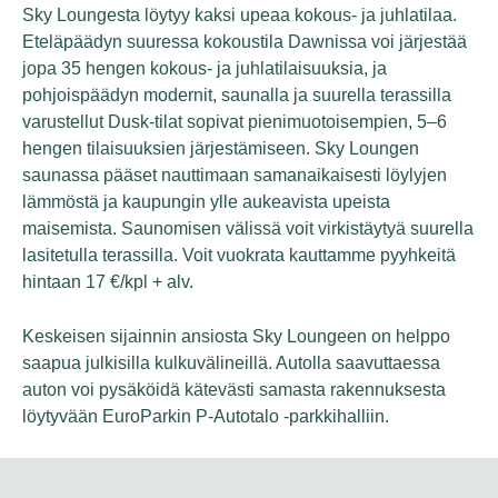
Sky Loungesta löytyy kaksi upeaa kokous- ja juhlatilaa.
Eteläpäädyn suuressa kokoustila Dawnissa voi järjestää
jopa 35 hengen kokous- ja juhlatilaisuuksia, ja
pohjoispäädyn modernit, saunalla ja suurella terassilla
varustellut Dusk-tilat sopivat pienimuotoisempien, 5–6
hengen tilaisuuksien järjestämiseen. Sky Loungen
saunassa pääset nauttimaan samanaikaisesti löylyjen
lämmöstä ja kaupungin ylle aukeavista upeista
maisemista. Saunomisen välissä voit virkistäytyä suurella
lasitetulla terassilla. Voit vuokrata kauttamme pyyhkeitä
hintaan 17
€/kpl + alv.
Keskeisen sijainnin ansiosta Sky Loungeen on helppo
saapua julkisilla kulkuvälineillä. Autolla saavuttaessa
auton voi pysäköidä kätevästi samasta rakennuksesta
löytyvään EuroParkin P-Autotalo -parkkihalliin.