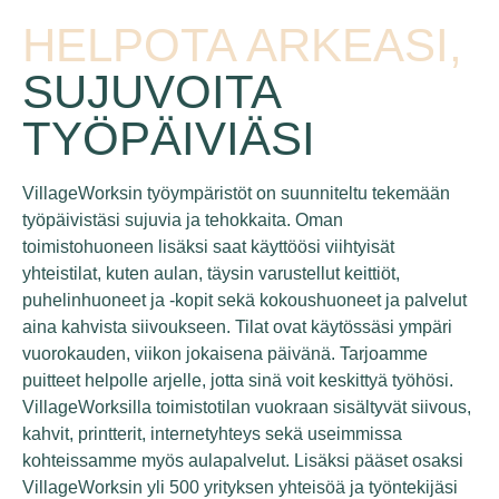
HELPOTA ARKEASI,
SUJUVOITA
TYÖPÄIVIÄSI
VillageWorksin työympäristöt on suunniteltu tekemään
työpäivistäsi sujuvia ja tehokkaita. Oman
toimistohuoneen lisäksi saat käyttöösi viihtyisät
yhteistilat, kuten aulan, täysin varustellut keittiöt,
puhelinhuoneet ja -kopit sekä kokoushuoneet ja palvelut
aina kahvista siivoukseen. Tilat ovat käytössäsi ympäri
vuorokauden, viikon jokaisena päivänä. Tarjoamme
puitteet helpolle arjelle, jotta sinä voit keskittyä työhösi.
VillageWorksilla toimistotilan vuokraan sisältyvät siivous,
kahvit, printterit, internetyhteys sekä useimmissa
kohteissamme myös aulapalvelut. Lisäksi pääset osaksi
VillageWorksin yli 500 yrityksen yhteisöä ja työntekijäsi