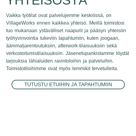
YHTEISÖSTÄ
Vaikka työtilat ovat palvelujemme keskiössä, on
VillageWorks ennen kaikkea yhteisö. Meillä toimistosi
tuo mukanaan ystävälliset naapurit ja pääsyn yhteisön
työhyvinvointia tukeviin tapahtumiin, kuten joogaan,
äänimaljarentoutuksiin, afterwork-tilaisuuksiin sekä
verkostoitumistilaisuuksiin. Jäsenetupankistamme löydät
tarjouksia lähialuiden ravintoloihin ja palveluihin.
Toimistotiloihimme ovat myös lemmikit tervetulleita.
TUTUSTU ETUIHIN JA TAPAHTUMIIN