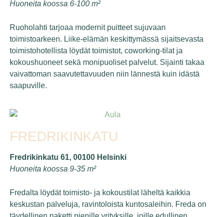
Huoneita koossa 6-100 m²
Ruoholahti tarjoaa modernit puitteet sujuvaan
toimistoarkeen. Liike-elämän keskittymässä sijaitsevasta
toimistohotellista löydät toimistot, coworking-tilat ja
kokoushuoneet sekä monipuoliset palvelut. Sijainti takaa
vaivattoman saavutettavuuden niin lännestä kuin idästä
saapuville.
FREDRIKINKATU
Fredrikinkatu 61, 00100 Helsinki
Huoneita koossa 9-35 m²
Fredalta löydät toimisto- ja kokoustilat läheltä kaikkia
keskustan palveluja, ravintoloista kuntosaleihin. Freda on
täydellinen paketti pienille yrityksille, joille edullinen