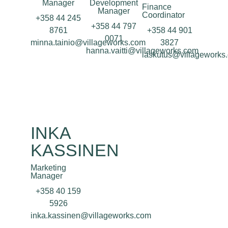
Manager
Development
Finance
Manager
Coordinator
+358 44 245
+358 44 797
8761
+358 44 901
0071
minna.tainio@villageworks.com
3827
hanna.vaitti@villageworks.com
laskutus@villageworks
INKA
KASSINEN
Marketing
Manager
+358 40 159
5926
inka.kassinen@villageworks.com